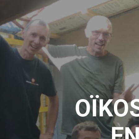
OÏKOS
E