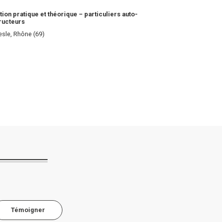
ion pratique et théorique – particuliers auto-
ructeurs
esle, Rhône (69)
Témoigner