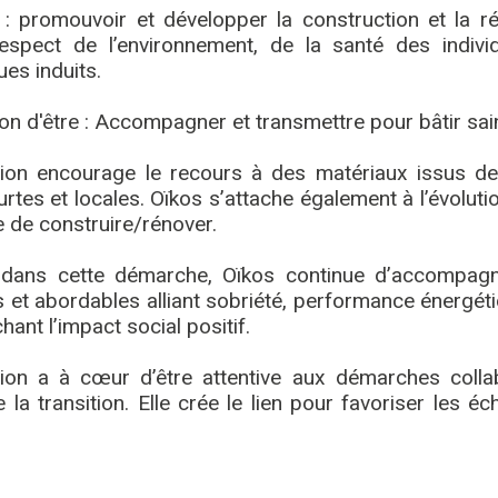
 : promouvoir et développer la construction et la ré
espect de l’environnement, de la santé des indiv
es induits.
on d'être : Accompagner et transmettre pour bâtir sai
tion encourage le recours à des matériaux issus de
ourtes et locales. Oïkos s’attache également à l’évoluti
e de construire/rénover.
 dans cette démarche, Oïkos continue d’accompagn
 et abordables alliant sobriété, performance énergét
hant l’impact social positif.
tion a à cœur d’être attentive aux démarches collab
 la transition. Elle crée le lien pour favoriser les é
re expériences et connaissances pour les rendre
une transition équitable à plus grande échelle.