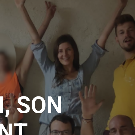
N, SON
NT