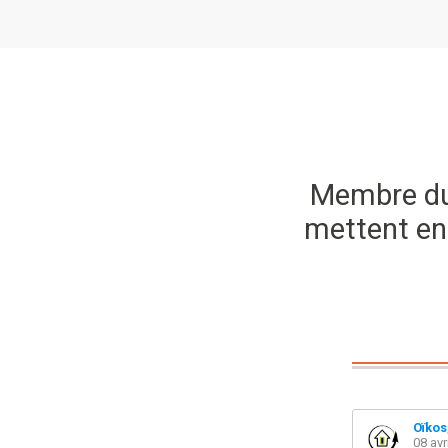
Membre du 
mettent en
Oïkos
08 avr