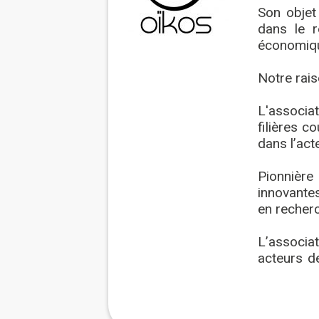
Son objet
dans le r
économiqu
Notre rais
L'associa
filières c
dans l’act
Pionnière
innovantes
en recherc
L’associa
acteurs de
transmett
favoriser 