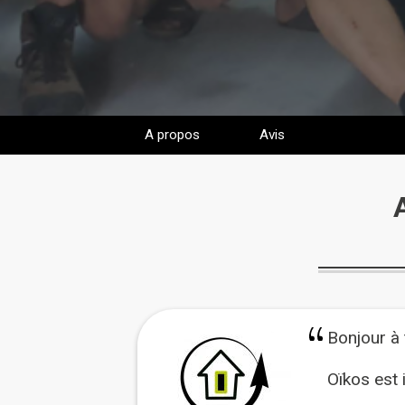
A propos
Avis
Bonjour à 
Oïkos est 